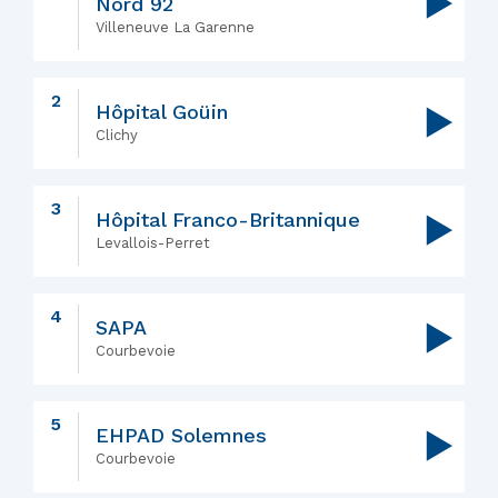
▶
Nord 92
Villeneuve La Garenne
2
Hôpital Goüin
▶
Clichy
3
Hôpital Franco-Britannique
▶
Levallois-Perret
4
SAPA
▶
Courbevoie
5
EHPAD Solemnes
▶
Courbevoie