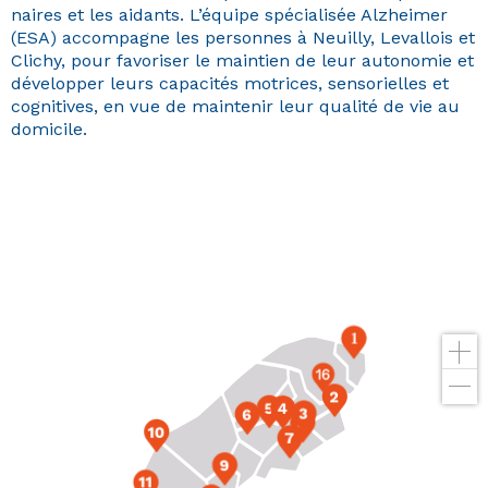
naires et les aidants. L’équipe spé­cial­isée Alzheimer
(ESA) accom­pa­gne les per­son­nes à Neuil­ly, Lev­al­lois et
Clichy, pour favoris­er le main­tien de leur autonomie et
dévelop­per leurs capac­ités motri­ces, sen­sorielles et
cog­ni­tives, en vue de main­tenir leur qual­ité de vie au
domicile.