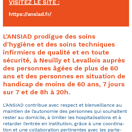
VISITEZ LE SITE :
https://ansiad.fr/
L’ANSIAD prodigue des soins
d’hygiène et des soins techniques
infirmiers de qualité et en toute
sécurité, à Neuilly et Levallois auprès
des personnes âgées de plus de 60
ans et des personnes en situation de
handicap de moins de 60 ans, 7 jours
sur 7 et de 8h à 20h.
L’ANSIAD con­tribue avec respect et bien­veil­lance au
main­tien de l’autonomie des per­son­nes qui souhait­ent
rester au domi­cile, à lim­iter les hos­pi­tal­i­sa­tions et à
retarder l’entrée en insti­tu­tion, grâce à une coor­di­na­
tion et une col­lab­o­ra­tion per­ti­nentes avec les parte­