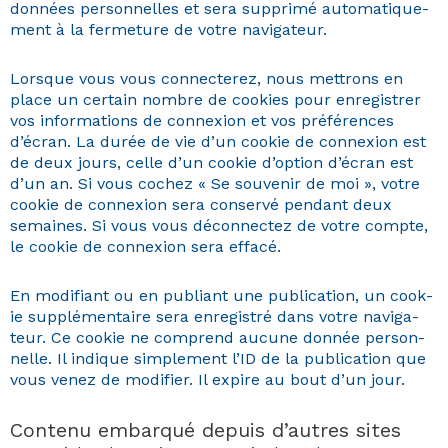
don­nées per­son­nelles et sera sup­primé automa­tique­
ment à la fer­me­ture de votre navigateur.
Lorsque vous vous con­necterez, nous met­trons en
place un cer­tain nom­bre de cook­ies pour enreg­istr­er
vos infor­ma­tions de con­nex­ion et vos préférences
d’écran. La durée de vie d’un cook­ie de con­nex­ion est
de deux jours, celle d’un cook­ie d’option d’écran est
d’un an. Si vous cochez « Se sou­venir de moi », votre
cook­ie de con­nex­ion sera con­servé pen­dant deux
semaines. Si vous vous décon­nectez de votre compte,
le cook­ie de con­nex­ion sera effacé.
En mod­i­fi­ant ou en pub­liant une pub­li­ca­tion, un cook­
ie sup­plé­men­taire sera enreg­istré dans votre nav­i­ga­
teur. Ce cook­ie ne com­prend aucune don­née per­son­
nelle. Il indique sim­ple­ment l’ID de la pub­li­ca­tion que
vous venez de mod­i­fi­er. Il expire au bout d’un jour.
Contenu embarqué depuis d’autres sites