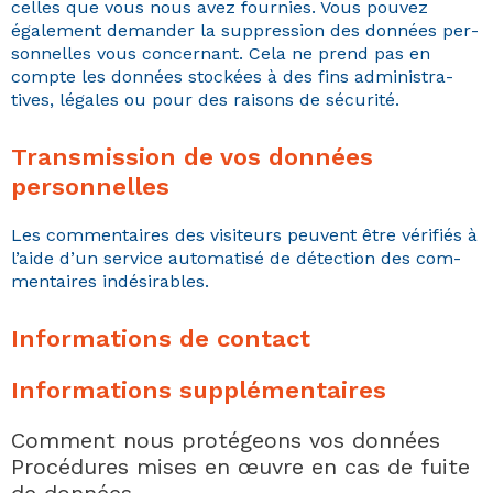
celles que vous nous avez fournies. Vous pou­vez
égale­ment deman­der la sup­pres­sion des don­nées per­
son­nelles vous con­cer­nant. Cela ne prend pas en
compte les don­nées stock­ées à des fins admin­is­tra­
tives, légales ou pour des raisons de sécurité.
Transmission de vos données
personnelles
Les com­men­taires des vis­i­teurs peu­vent être véri­fiés à
l’aide d’un ser­vice automa­tisé de détec­tion des com­
men­taires indésirables.
Informations de contact
Informations supplémentaires
Comment nous protégeons vos données
Procédures mises en œuvre en cas de fuite