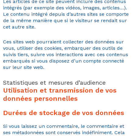
Les arti­cles de ce site peu­vent inclure des con­tenus
inté­grés (par exem­ple des vidéos, images, arti­cles…).
Le con­tenu inté­gré depuis d’autres sites se com­porte
de la même manière que si le vis­i­teur se rendait sur
cet autre site.
Ces sites web pour­raient col­lecter des don­nées sur
vous, utilis­er des cook­ies, embar­quer des out­ils de
suiv­is tiers, suiv­re vos inter­ac­tions avec ces con­tenus
embar­qués si vous dis­posez d’un compte con­nec­té
sur leur site web.
Statistiques et mesures d’audience
Utilisation et transmission de vos
données personnelles
Durées de stockage de vos données
Si vous lais­sez un com­men­taire, le com­men­taire et
ses méta­don­nées sont con­servés indéfin­i­ment. Cela