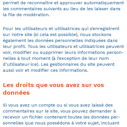
per­met de recon­naître et approu­ver automa­tique­ment
les com­men­taires suiv­ants au lieu de les laiss­er dans
la file de modération.
Pour les util­isa­teurs et util­isatri­ces qui s’enregistrent
sur notre site (si cela est pos­si­ble), nous stock­ons
égale­ment les don­nées per­son­nelles indiquées dans
leur pro­fil. Tous les util­isa­teurs et util­isatri­ces peu­vent
voir, mod­i­fi­er ou sup­primer leurs infor­ma­tions per­son­
nelles à tout moment (à l’exception de leur nom
d’utilisateur·ice). Les ges­tion­naires du site peu­vent
aus­si voir et mod­i­fi­er ces informations.
Les droits que vous avez sur vos
données
Si vous avez un compte ou si vous avez lais­sé des
com­men­taires sur le site, vous pou­vez deman­der à
recevoir un fichi­er con­tenant toutes les don­nées per­
son­nelles que nous pos­sé­dons à votre sujet, inclu­ant