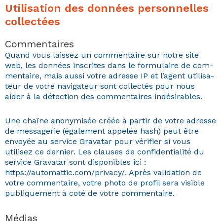
Utilisation des données personnelles
collectées
Commentaires
Quand vous lais­sez un com­men­taire sur notre site
web, les don­nées inscrites dans le for­mu­laire de com­
men­taire, mais aus­si votre adresse IP et l’agent util­isa­
teur de votre nav­i­ga­teur sont col­lec­tés pour nous
aider à la détec­tion des com­men­taires indésirables.
Une chaîne anonymisée créée à par­tir de votre adresse
de mes­sagerie (égale­ment appelée hash) peut être
envoyée au ser­vice Gra­vatar pour véri­fi­er si vous
utilisez ce dernier. Les claus­es de con­fi­den­tial­ité du
ser­vice Gra­vatar sont disponibles ici :
https://automattic.com/privacy/. Après val­i­da­tion de
votre com­men­taire, votre pho­to de pro­fil sera vis­i­ble
publique­ment à coté de votre commentaire.
Médias