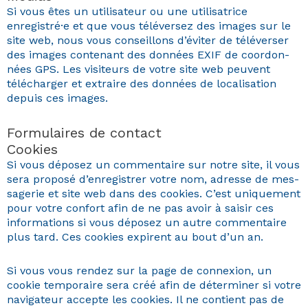
Si vous êtes un util­isa­teur ou une util­isatrice
enregistré·e et que vous télé­versez des images sur le
site web, nous vous con­seil­lons d’éviter de télé­vers­er
des images con­tenant des don­nées EXIF de coor­don­
nées GPS. Les vis­i­teurs de votre site web peu­vent
télécharg­er et extraire des don­nées de local­i­sa­tion
depuis ces images.
Formulaires de contact
Cookies
Si vous déposez un com­men­taire sur notre site, il vous
sera pro­posé d’enregistrer votre nom, adresse de mes­
sagerie et site web dans des cook­ies. C’est unique­ment
pour votre con­fort afin de ne pas avoir à saisir ces
infor­ma­tions si vous déposez un autre com­men­taire
plus tard. Ces cook­ies expirent au bout d’un an.
Si vous vous ren­dez sur la page de con­nex­ion, un
cook­ie tem­po­raire sera créé afin de déter­min­er si votre
nav­i­ga­teur accepte les cook­ies. Il ne con­tient pas de